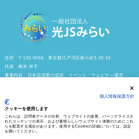
住所 〒133-0056 東京都江戸川区南小岩3-20-10
代表 梅本 祥子
事業内容 日本語授業の提供、イベント・ウェビナ―運営
個人情報保護方針
クッキーを使用します
これらは、訪問者データの分析、ウェブサイトの改善、パーソナライズさ
プライバシーポリシー
れたコンテンツの表示、および素晴らしいウェブサイト体験のためにこれ
らを配置する場合があります。使用するCookieの詳細については、設定
を開いてください。