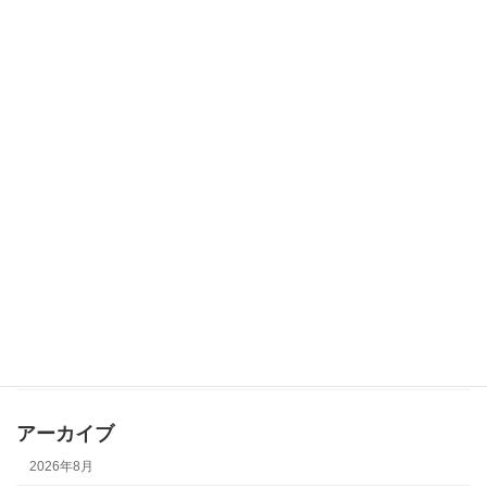
2026年度みらいっこ紹介➀
お知らせ
2026年6月4日
シリーズウェビナー第１回目開催しまし
お知らせ
た
2026年5月29日
カテゴリー
お知らせ
ブログ
アーカイブ
2026年8月