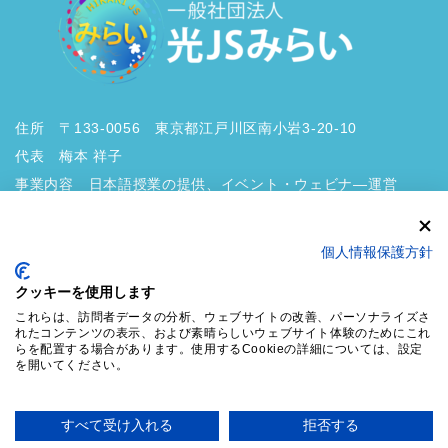
住所 〒133-0056 東京都江戸川区南小岩3-20-10
代表 梅本 祥子
事業内容 日本語授業の提供、イベント・ウェビナ―運営
個人情報保護方針
クッキーを使用します
これらは、訪問者データの分析、ウェブサイトの改善、パーソナライズさ
プライバシーポリシー
れたコンテンツの表示、および素晴らしいウェブサイト体験のためにこれ
らを配置する場合があります。使用するCookieの詳細については、設定
を開いてください。
Copyright © 外国ルーツの子ども・若者の未来を拓くⅠ 一般社団法人 光JSみ
すべて受け入れる
拒否する
らい All Rights Reserved.