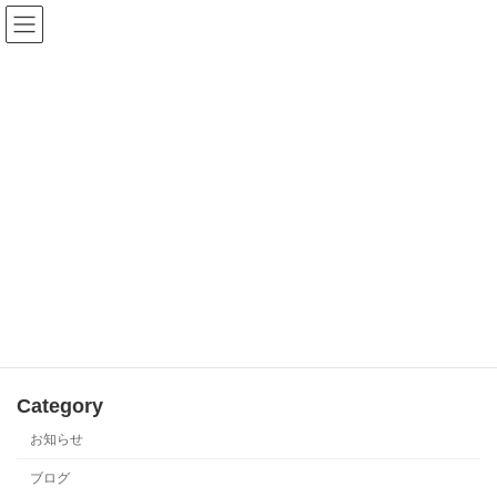
Skip
Skip
to
to
法人・個人・学生
入会のご案内・お申し込み
the
the
新規会員募集中
content
Navigation
お知らせ・ブログ
HOME
お知らせ・ブログ
ブラジル
ブラジル
There are no お知らせ・ブログs.
Category
お知らせ
ブログ