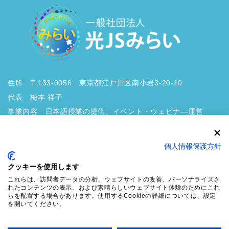
住所 〒133-0056 東京都江戸川区南小岩3-20-10
代表 梅本 祥子
事業内容 日本語授業の提供、イベント・ウェビナ―運営
個人情報保護方針
クッキーを使用します
これらは、訪問者データの分析、ウェブサイトの改善、パーソナライズさ
プライバシーポリシー
れたコンテンツの表示、および素晴らしいウェブサイト体験のためにこれ
らを配置する場合があります。使用するCookieの詳細については、設定
を開いてください。
Copyright © 外国ルーツの子ども・若者の未来を拓くⅠ 一般社団法人 光JSみら