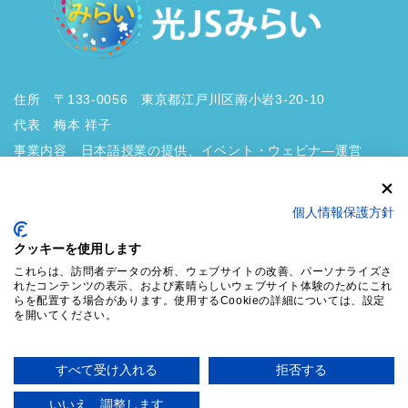
住所 〒133-0056 東京都江戸川区南小岩3-20-10
代表 梅本 祥子
事業内容 日本語授業の提供、イベント・ウェビナ―運営
個人情報保護方針
クッキーを使用します
これらは、訪問者データの分析、ウェブサイトの改善、パーソナライズさ
プライバシーポリシー
れたコンテンツの表示、および素晴らしいウェブサイト体験のためにこれ
らを配置する場合があります。使用するCookieの詳細については、設定
を開いてください。
Copyright © 外国ルーツの子ども・若者の未来を拓くⅠ 一般社団法人 光JSみ
すべて受け入れる
拒否する
らい All Rights Reserved.
Powered by
WordPress
with
Lightning Theme
&
VK All in One Expansion
いいえ、調整します